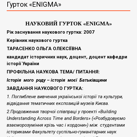
Гурток «ENIGMA»
НАУКОВИЙ ГУРТОК
«
ENIGMA
»
Рік заснування наукового гуртка: 2007
Керівник наукового гуртка
ТАРАСЕНКО ОЛЬГА ОЛЕКСІЇВНА
кандидат історичних наук, доцент, доцент кафедри
історії України
ПРОФІЛЬНА НАУКОВА ТЕМА/ ПИТАННЯ:
Історія мого роду – історія моєї Батьківщини
ЗАВДАННЯ НАУКОВОГО ГУРТКА:
1. Поглиблене вивчення української історії та культури,
відвідання тематичних експозицій музеїв Києва.
2.Продовження творчої
співпраці у проекті «
Building
Understanding
Across
Time
and
Borders
» («Розбудовуємо
взаєморозуміння крізь час і кордони») між студентами
істориками Факультету суспільно-гуманітарних наук