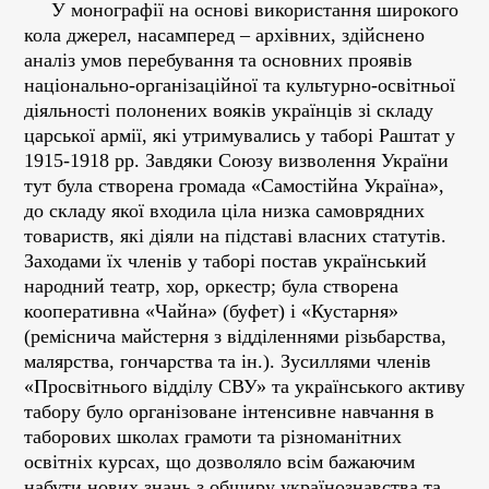
У монографії на основі використання широкого
кола джерел, насамперед – архівних, здійснено
аналіз умов перебування та основних проявів
національно-організаційної та культурно-освітньої
діяльності полонених вояків українців зі складу
царської армії, які утримувались у таборі Раштат у
1915-1918 рр. Завдяки Союзу визволення України
тут була створена громада «Самостійна Україна»,
до складу якої входила ціла низка самоврядних
товариств, які діяли на підставі власних статутів.
Заходами їх членів у таборі постав український
народний театр, хор, оркестр; була створена
кооперативна «Чайна» (буфет) і «Кустарня»
(реміснича майстерня з відділеннями різьбарства,
малярства, гончарства та ін.). Зусиллями членів
«Просвітнього відділу СВУ» та українського активу
табору було організоване інтенсивне навчання в
таборових школах грамоти та різноманітних
освітніх курсах, що дозволяло всім бажаючим
набути нових знань з обширу українознавства та