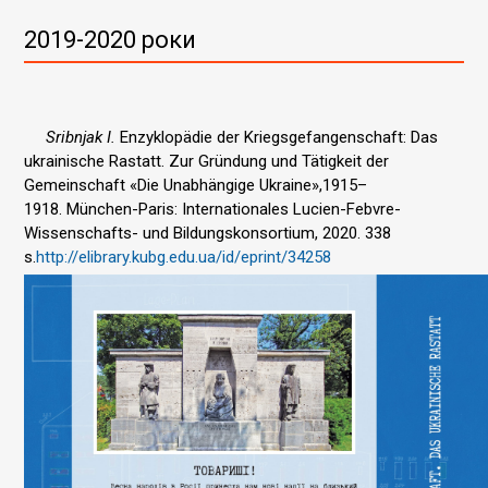
2019-2020 роки
Sribnjak I
.
Enzyklopädie der Kriegsgefangenschaft
:
Das
ukrainische Rastatt. Zur Gründung und Tätigkeit der
Gemeinschaft «Die Unabhängige Ukraine»,
1915–
1918
.
München-Paris
: Internationales Lucien-Febvre-
Wissenschafts- und Bildungskonsortium,
2020. 338
s.
http://elibrary.kubg.edu.ua/
id/eprint/34258