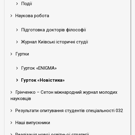
Олександра Половцова.
Київські історичні
Події
студії
. 2021. №2(13). С. 21–29.
https://doi.org/10.28925/2524-0757.2021.23
.
Наукова робота
URL:
https://istorstudio.kubg.edu.ua/index.php/journal/artic
Підготовка докторів філософії
Журнал Київські історичні студії
Гуртки
Гурток «ENIGMA»
Гурток «Новістика»
Грінченко – Cетон міжнародний журнал молодих
науковців
Результати опитування студентів спеціальності 032
Наші випускники
Реалізація нової освітньої стратегії