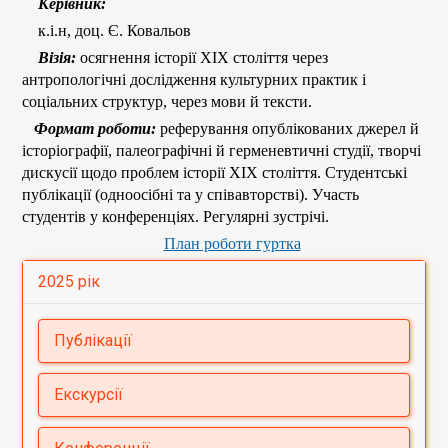
Керівник:
к.і.н, доц. Є. Ковальов
Візія:
осягнення історії ХІХ століття через
антропологічні дослідження культурних практик і
соціальних структур, через мови й тексти.
Формат роботи:
реферування опублікованих джерел й
історіографії, палеографічні й герменевтичні студії, творчі
дискусії щодо проблем історії ХІХ століття. Студентські
публікації (одноосібні та у співавторстві). Участь
студентів у конференціях. Регулярні зустрічі.
План роботи гуртка
2025 рік
Публікації
Іванюк О. Кириленко Д. Інфраструктура
Екскурсії
міст Лівобережної України першої
половини 19 ст.: вражіння подорожніх. //