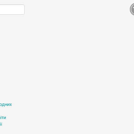
родних
іти
ї