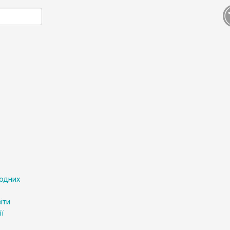
родних
іти
ї