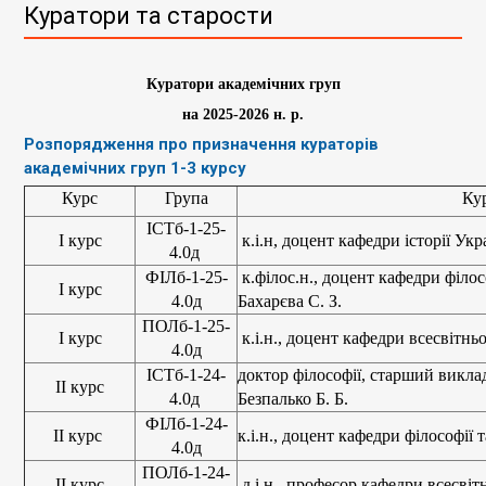
Куратори та старости
Куратори академічних груп
на 2025-2026 н. р.
Розпорядження про призначення кураторів
академічних груп 1-3 курсу
Курс
Група
Ку
ІСТб-1-25-
І курс
к.і.н, доцент кафедри історії Укр
4.0д
ФІЛб-1-25-
к.філос.н., доцент кафедри філосо
І курс
4.0д
Бахарєва С. З.
ПОЛб-1-25-
І курс
к.і.н., доцент кафедри всесвітньо
4.0д
ІСТб-1-24-
доктор філософії, старший виклад
ІІ курс
4.0д
Безпалько Б. Б.
ФІЛб-1-24-
ІІ курс
к.і.н., доцент кафедри філософії т
4.0д
ПОЛб-1-24-
ІІ курс
д.і.н., професор кафедри всесвітнь