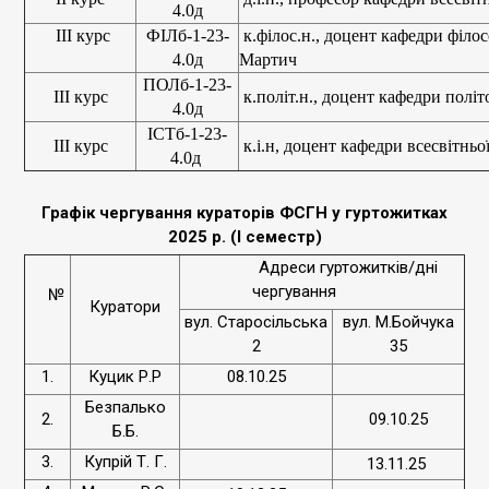
4.0д
ІІІ курс
ФІЛб-1-23-
к.
філос
.н., доцент кафедри філосо
4.0д
Мартич
ПОЛб-1-23-
ІІІ курс
к.політ.н., доцент кафедри політо
4.0д
ІСТб-1-23-
ІІІ курс
к.і.н, доцент кафедри всесвітньої
4.0д
Графік чергування кураторів ФСГН у гуртожитках
2025 р. (
І семестр
)
Адреси гуртожитків/дні
чергування
№
Куратори
вул. Старосільська
вул. М.Бойчука
2
35
1.
Куцик Р.Р
08.10.25
Безпалько
2.
09.10.25
Б.Б.
3.
Купрій Т. Г.
13.11.25