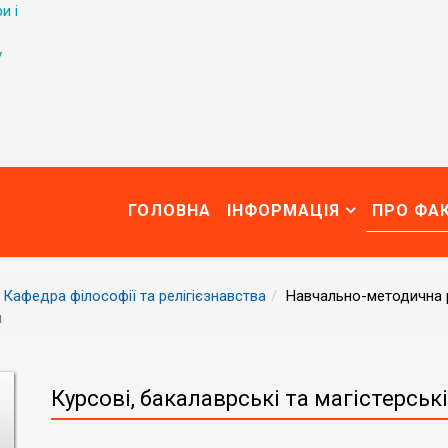
и і
у
ГОЛОВНА
ІНФОРМАЦІЯ
ПРО ФА
Кафедра філософії та релігієзнавства
Навчально-методична 
и
Курсові, бакалаврські та магістерськ