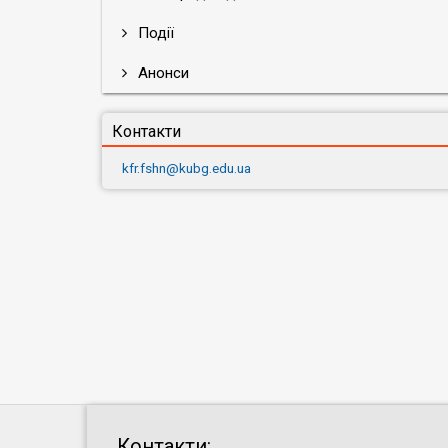
Події
Анонси
Контакти
kfr.fshn@kubg.edu.ua
Контакти: