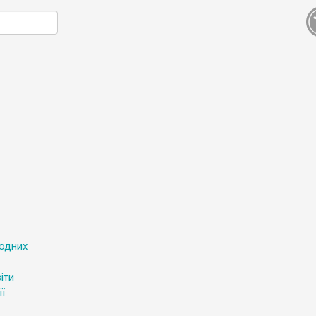
родних
іти
ї