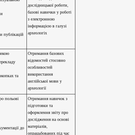
дослідницької роботи,
базові навички у роботі
ми
з електронною
інформацією в галузі
археологіх
ки публікацій
тикою
Отримання базових
відомостей стосовно
ерекладу
особливостей
використання
зкопках та
англійської мови у
археології
ро польові
Отримання навичок з
підготовки та
оформлення звіту про
дослідження на основі
матеріалів,
кументації до
опрацьбованих під час