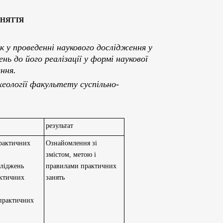
АНЯТТЯ
у проведенні наукового дослідження у
нь до його реалізації у формі наукової
ення.
еології факультету суспільно-
результат
практичних
Ознайомлення зі
змістом, метою і
сліджень
правилами практичних
актичних
занять
 практичних