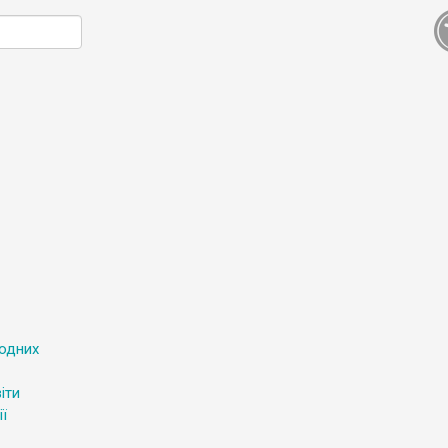
родних
іти
ї