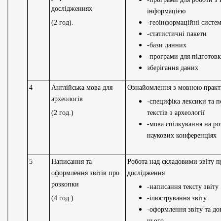
дослідженнях
інформацією
(2 год).
-геоінформаційні систе
-статистичні пакети
-бази данних
-програми для підготов
зберігання даних
4
Англійська мова для
Ознайомлення з мовною прак
археологів
-специфіка лексики та п
(2 год.)
текстів з археології
-мова спілкування на ро
наукових конференціях
5
Написання та
Робота над складовими звіту п
оформлення звітів про
дослідження
розкопки
-написання тексту звіту
(4 год.)
-ілюстрування звіту
-оформлення звіту та до
нього