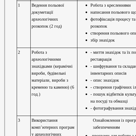
1
Ведення польової
Робота з кресленнями
докуметації
написання польового щ
археологічних
фотофіксація процесу та 
розкопок (2 год)
розкопок
створення польового оп
збір знахідок
2
Робота з
- миття знахідок та їх п
археологічними
реставрація
знахідками (керамічні
- шифрування та склада
вироби, будівельні
інвентарних описів
матеріали, вироби з
- опис знахідок
кременю та каменю) (6
- створення графічних і
год.)
- пошук відбитків куль
на посуді та обмазці
- фотографування знахі
3
Використання
Ознайомлення із прог
комп’ютерних програм
забезпеченням
у археологічних
-програми для роботи з