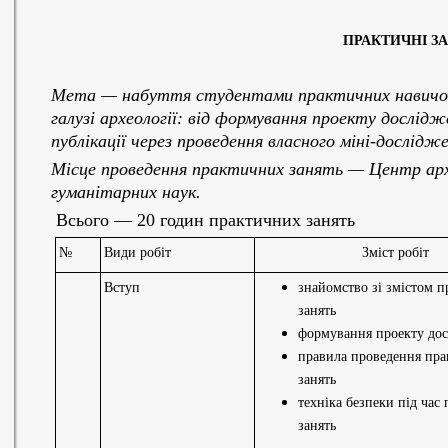
ПРАКТИЧНІ З
Мета — набуття студентами практичних навичок 
галузі археології: від формування проекту дослідже
публікації через проведення власного міні-дослідж
Місце проведення практичних занять — Центр арх
гуманітарних наук.
Всього — 20 годин практичних занять
№
Види робіт
Зміст робіт
Вступ
знайомство зі змістом 
занять
формування проекту до
правила проведення пр
занять
техніка безпеки під час
занять