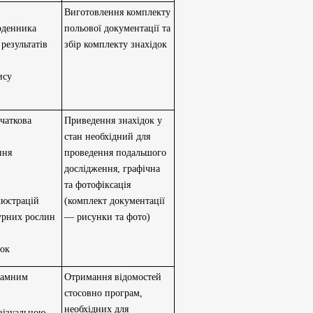
Виготовлення комплекту
оденника
польової документації та
результатів
збір комплекту знахідок
ису
очаткова
Приведення знахідок у
стан необхідний для
ння
проведення подальшого
дослідження, графічна
та фотофіксація
люстрацій
(комплект документації
турних рослин
— рисунки та фото)
док
рамним
Отримання відомостей
стосовно програм,
необхідних для
 візуальною