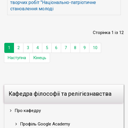
творчих робіт "Національно-патріотичне
становлення молоді
Сторінка 1 із 12
1
2
3
4
5
6
7
8
9
10
Наступна
Кінець
Кафедра філософії та релігієзнавства
Про кафедру
Профіль Google Academy