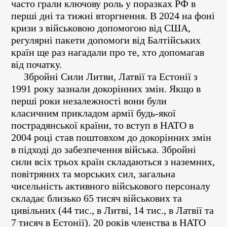
часто грали ключову роль у поразках РФ в
перші дні та тижні вторгнення. В 2024 на фоні
кризи з військовою допомогою від США,
регулярні пакети допомоги від Балтійських
країн ще раз нагадали про те, хто допомагав
від початку.
Збройні Сили Литви, Латвії та Естонії з
1991 року зазнали докорінних змін. Якщо в
перші роки незалежності вони були
класичним прикладом армії будь-якої
пострадянської країни, то вступ в НАТО в
2004 році став поштовхом до докорінних змін
в підході до забезпечення війська. Збройні
сили всіх трьох країн складаються з наземних,
повітряних та морських сил, загальна
чисельність активного військового персоналу
складає близько 65 тисяч військових та
цивільних (44 тис., в Литві, 14 тис., в Латвії та
7 тисяч в Естонії). 20 років членства в НАТО