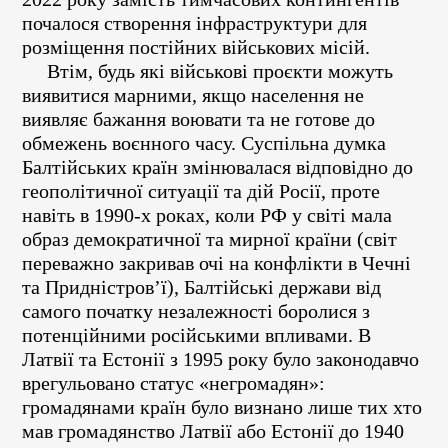
почалося створення інфраструктури для
розміщення постійних військових місій.
Втім, будь які військові проєкти можуть
виявитися марними, якщо населення не
виявляє бажання воювати та не готове до
обмежень воєнного часу. Суспільна думка
Балтійських країн змінювалася відповідно до
геополітичної ситуації та дій Росії, проте
навіть в 1990-х роках, коли РФ у світі мала
образ демократичної та мирної країни (світ
переважно закривав очі на конфлікти в Чечні
та Придністров’ї), Балтійські держави від
самого початку незалежності боролися з
потенційними російськими впливами. В
Латвії та Естонії з 1995 року було законодавчо
врегульовано статус «негромадян»:
громадянами країн було визнано лише тих хто
мав громадянство Латвії або Естонії до 1940