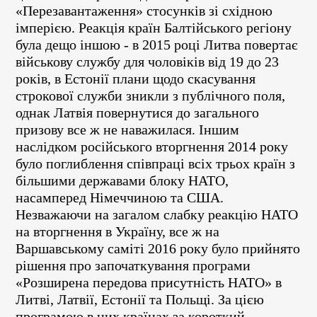
«Перезавантаження» стосунків зі східною
імперією. Реакція країн Балтійського регіону
була дещо іншою - в 2015 році Литва повертає
військову службу для чоловіків від 19 до 23
років, в Естонії плани щодо скасування
строкової служби зникли з публічного поля,
однак Латвія повернутися до загального
призову все ж не наважилася. Іншим
наслідком російського вторгнення 2014 року
було поглиблення співпраці всіх трьох країн з
більшими державами блоку НАТО,
насамперед Німеччиною та США.
Незважаючи на загалом слабку реакцію НАТО
на вторгнення в Україну, все ж на
Варшавському саміті 2016 року було прийнято
рішення про започаткування програми
«Розширена передова присутність НАТО» в
Литві, Латвії, Естонії та Польщі. За цією
програмою в цих країнах за короткий