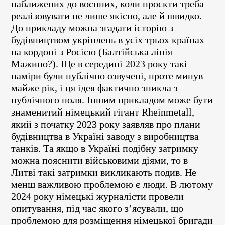
наближених до воєнних, коли проєкти треба
реалізовувати не лише якісно, але й швидко.
До прикладу можна згадати історію з
будівництвом укріплень в усіх трьох країнах
на кордоні з Росією (Балтійська лінія
Мажино?). Ще в середині 2023 року такі
наміри були публічно озвучені, проте минув
майже рік, і ця ідея фактично зникла з
публічного поля. Іншим прикладом може бути
знаменитий німецький гігант Rheinmetall,
який з початку 2023 року заявляв про плани
будівництва в Україні заводу з виробництва
танків. Та якщо в Україні подібну затримку
можна пояснити військовими діями, то в
Литві такі затримки викликають подив. Не
менш важливою проблемою є люди. В лютому
2024 року німецькі журналісти провели
опитування, під час якого з’ясували, що
проблемою для розміщення німецької бригади