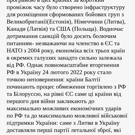
проміжок часу було створено інфраструктуру
для розміщення сформованих бойових груп з
Великобританії(Естонія), Німеччини (Литва),
Канади (Латвія) та США (Польща). Водночас
дотримання санкцій було досить болючим
питанням- незважаючи на членство в ЄС та
НАТО з 2004 року, економіка всіх трьох країн
в окремих галуззях занадто сильно залежала
від РФ. Однак повномасштабне вторгнення
РФ в Україну 24 лютого 2022 року стало
точкою неповернення: країни Балтії
починають процес обмеження торгівлею з РФ
та Білоруссю, на рівні ЄС саме ці країни від
першого дня війни закликають до
максимально можливих економічних ударів
по РФ та до максимально можливої військової
підтримки України: саме з Литви в Україну
доставляли перші партії летальної зброї, які