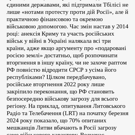
єдиними державами, які підтримали Тбілісі не
лише «нотами протесту проти дій Росії», але й
практичною фінансовою та окремою
військовою допомогою. Час змін настав у 2014
році: анексія Криму та участь російських
військ у війні в Україні налякала всі три
країни, адже якщо аргументу про «подаровані
росією землі» достатньо, щоб розпочинати
вторгнення в іншу країну, чи не захоче раптом
РФ повністю відродити СРСР з усіма його
республіками? Цілком передбачувано,
російське вторгнення 2022 року лише
закріпило переконання, що РФ становить
безпосередню військову загрозу для всього
регіону. На приклад, опитування Литовського
Радіо та Телебачення (LRT) на початку березня
2024 року показало, що 70% опитаних
мешканців Литви вбачають в Росії загрозу
саме військового характеру. Водночас