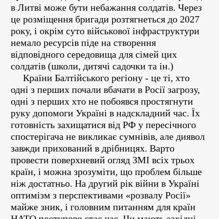
в Литві може бути небажання солдатів. Через
це розміщення бригади розтягнеться до 2027
року, і окрім суто військової інфраструктури
немало ресурсів піде на створення
відповідного середовища для сімей цих
солдатів (школи, дитячі садочки та ін.)
Країни Балтійського регіону - це ті, хто
одні з перших почали вбачати в Росії загрозу,
одні з перших хто не побоявся простягнути
руку допомоги Україні в надскладний час. Їх
готовність захищатися від РФ у пересічного
спостерігача не викликає сумнівів, але диявол
завжди прихований в дрібницях. Варто
провести поверхневий огляд ЗМІ всіх трьох
країн, і можна зрозуміти, що проблем більше
ніж достатньо. На другий рік війни в Україні
оптимізм з перспективами «розвалу Росії»
майже зник, і головним питанням для країн
НАТО поступово стає час. Чи мають західні