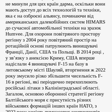
не минули для цих країн дарма, оскільки вони
мають доступ до всіх технологій та техніки,
яка є на озброєні альянсу, починаючи від
американських далекобійних систем HIMARS
до сучасної автомобільної техніки на зразок
Humvee. Для охорони повітряного простору
регіону з 2004 року повітряний простір на
ротаційній основі патрулюють винищувачі
Франції, Данії, США та Польщі. В 2014 році ,
у зв’язку з анексією Криму, США вперше
надіслали 4 винищувачі F-15 на базу в
литовському місті Шауляй, вторгнення ж 2022
року змусило різко збільшити чисельність F-
16 в регіоні, які періодично перехоплюють
російські літаки з Калінінградської області.
Загалом, основою оборонної стратегії регіону
Балтійського моря є присутність різних
військових формацій інших країн НАТО, з
2022 року замість тимчасових контингентів