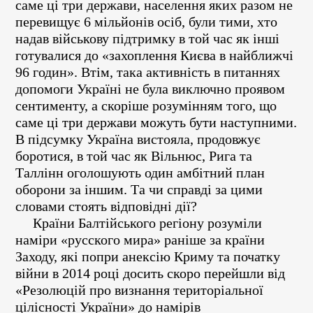
саме ці три держави, населення яких разом не
перевищує 6
мільйонів осіб, були тими, хто
надав військову підтримку в той час як інші
готувалися до «захоплення Києва в найближчі
96 годин». Втім, така активність в питаннях
допомоги Україні не була виключно проявом
сентименту, а скоріше розумінням того, що
саме ці три держави можуть бути наступними.
В підсумку Україна вистояла, продовжує
боротися, в той час як Вільнюс, Рига та
Таллінн оголошують один амбітний план
оборони за іншим. Та чи справді за цими
словами стоять відповідні дії?
Країни Балтійського регіону розуміли
наміри «русского мира» раніше за країни
Заходу, які попри анексію Криму та початку
війни в 2014 році досить скоро перейшли від
«Резолюцій про визнання територіальної
цілісності України» до намірів