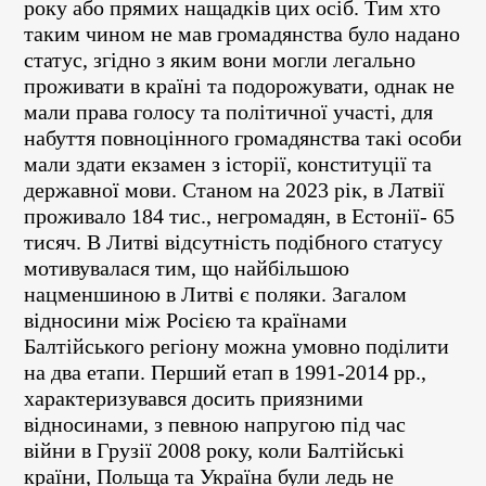
року або прямих нащадків цих осіб. Тим хто
таким чином не мав громадянства було надано
статус, згідно з яким вони могли легально
проживати в країні та подорожувати, однак не
мали права голосу та політичної участі, для
набуття повноцінного громадянства такі особи
мали здати екзамен з історії, конституції та
державної мови. Станом на 2023 рік, в Латвії
проживало 184 тис., негромадян, в Естонії- 65
тисяч. В Литві відсутність подібного статусу
мотивувалася тим, що найбільшою
нацменшиною в Литві є поляки. Загалом
відносини між Росією та країнами
Балтійського регіону можна умовно поділити
на два етапи. Перший етап в 1991-2014 рр.,
характеризувався досить приязними
відносинами, з певною напругою під час
війни в Грузії 2008 року, коли Балтійські
країни, Польща та Україна були ледь не