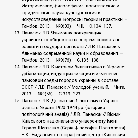
Исторические, философские, политические и
юридические науки, культурология и
искусствоведение. Вопросы теории и практики. –
Тамбов, 2013. – №8(33). – Ч.ІІ. – С.134–137.
Панасюк Л.В. Языковая поляризация
украинского общества на современном этапе
развития государственности / Л.В. Панасюк //
Альманах современной науки и образования. –
Тамбов, 2013. – №9(76). – С.135–138.
Панасюк Л.В. К истокам билингвизма в Украине:
урбанизация, индустриализация и изменение
языковой среды городов Украины в составе
СССР / Л.В. Панасюк // Молодой ученый. – Чита,
2013. – №9(56). – С.319–323.
Панасюк Л.В. До витоків білінгвізму в Україні:
освіта в Україні 1920-1944 рр. (історико-
політологічний аналіз) / Л.В. Панасюк // Вісник
Київського національного університету імені
Тараса Шевченка (Серія Філософія. Політологія).
– К.: Видавничо-поліграфічний центр «Київський