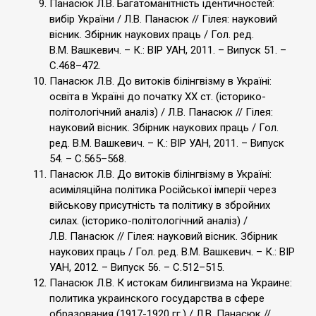
Панасюк Л.В. Багатоманітність ідентичностей:
вибір України / Л.В. Панасюк // Гілея: науковий
вісник. Збірник наукових праць / Гол. ред.
В.М. Вашкевич. – К.: ВІР УАН, 2011. – Випуск 51. –
С.468–472.
Панасюк Л.В. До витоків білінгвізму в Україні:
освіта в Україні до початку ХХ ст. (історико-
політологічний аналіз) / Л.В. Панасюк // Гілея:
науковий вісник. Збірник наукових праць / Гол.
ред. В.М. Вашкевич. – К.: ВІР УАН, 2011. – Випуск
54. – С.565–568.
Панасюк Л.В. До витоків білінгвізму в Україні:
асиміляційна політика Російської імперії через
військову присутність та політику в збройних
силах. (історико-політологічний аналіз) /
Л.В. Панасюк // Гілея: науковий вісник. Збірник
наукових праць / Гол. ред. В.М. Вашкевич. – К.: ВІР
УАН, 2012. – Випуск 56. – С.512–515.
Панасюк Л.В. К истокам билингвизма на Украине:
политика украинского государства в сфере
образования (1917-1920 гг.) / Л.В. Панасюк //