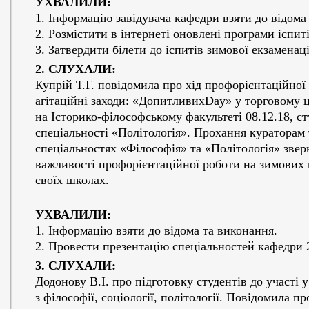
УХВАЛИЛИ:
1. Інформацію завідувача кафедри взяти до відома
2. Розмістити в інтернеті оновлені програми іспиті
3. Затвердити білети до іспитів зимової екзаменаці
2. СЛУХАЛИ:
Купрій Т.Г. повідомила про хід профорієнтаційної
агітаційні заходи: «ДопитливихDay» у торговому 
на Історико-філософському факультеті 08.12.18, ст
спеціальності «Політологія». Прохання кураторам 
спеціальностях «Філософія» та «Політологія» звер
важливості профорієнтаційної роботи на зимових к
своїх школах.
УХВАЛИЛИ:
1. Інформацію взяти до відома та виконання.
2. Провести презентацію спеціальностей кафедри 2
3. СЛУХАЛИ:
Додонову В.І. про підготовку студентів до участі 
з філософії, соціології, політології. Повідомила п