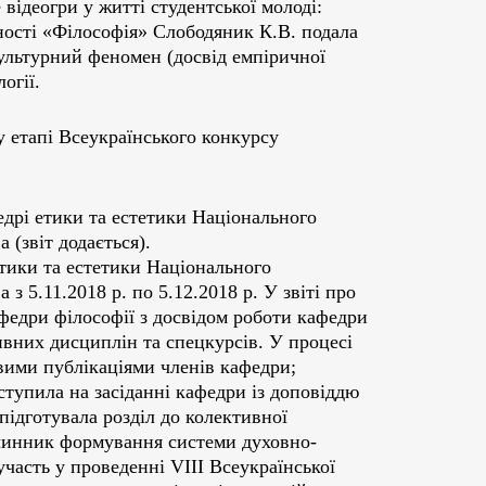
ідеогри у житті студентської молоді:
ьності «Філософія» Слободяник К.В. подала
ультурний феномен (досвід емпіричної
огії.
у етапі Всеукраїнського конкурсу
едрі етики та естетики Національного
 (звіт додається).
тики та естетики Національного
з 5.11.2018 р. по 5.12.2018 р. У звіті про
федри філософії з досвідом роботи кафедри
ивних дисциплін та спецкурсів. У процесі
вими публікаціями членів кафедри;
иступила на засіданні кафедри із доповіддю
підготувала розділ до колективної
 чинник формування системи духовно-
участь у проведенні VIII Всеукраїнської