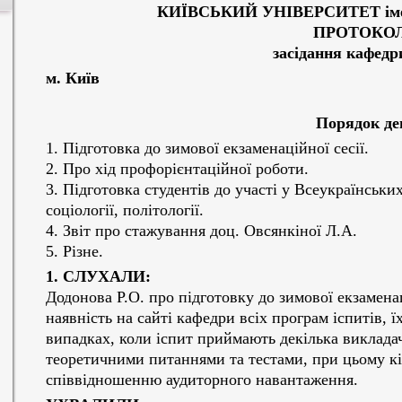
КИЇВСЬКИЙ УНІВЕРСИТЕТ ім
ПРОТОКОЛ
засідання кафедр
м. Київ 18 грудн
Порядок де
1. Підготовка до зимової екзаменаційної сесії.
2. Про хід профорієнтаційної роботи.
3. Підготовка студентів до участі у Всеукраїнськи
соціології, політології.
4. Звіт про стажування доц. Овсянкіної Л.А.
5. Різне.
1. СЛУХАЛИ:
Додонова Р.О. про підготовку до зимової екзамена
наявність на сайті кафедри всіх програм іспитів, 
випадках, коли іспит приймають декілька викладачі
теоретичними питаннями та тестами, при цьому кі
співвідношенню аудиторного навантаження.