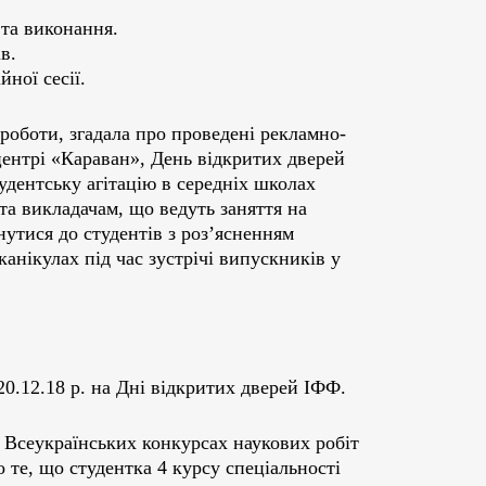
 та виконання.
в.
йної сесії.
 роботи, згадала про проведені рекламно-
центрі «Караван», День відкритих дверей
удентську агітацію в середніх школах
та викладачам, що ведуть заняття на
нутися до студентів з роз’ясненням
анікулах під час зустрічі випускників у
0.12.18 р. на Дні відкритих дверей ІФФ.
у Всеукраїнських конкурсах наукових робіт
ро те, що студентка 4 курсу спеціальності