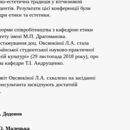
ко-естетична традиція у вітчизняній
дентів. Результати цієї конференції були
дри етики та естетики.
форми співробітництва з кафедрою етики
тету імені М.П. Драгоманова.
 стажування доц. Овсянкіної Л.А. стала
раїнської студентської науково-практичної
ій культурі» (29 листопада 2018 року), про
ча кафедри Т.І. Андрущенко.
віт Овсянкіної Л.А. схвалено на засіданні
онсультанта засвідчують достатній
.
Додонов
 Малецька