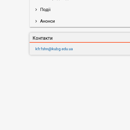
Події
Анонси
Контакти
kfr.fshn@kubg.edu.ua