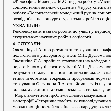
«Філософія» Малецька М.О. подала роботу «Місце в
соціологічний аналіз»; студентка 4 курсу спеціал
роботу «Волонтерський молодіжний рух як соціок
розвідки)» - на конкурс студентських робіт з соціол
УХВАЛИЛИ:
Рекомендувати названі роботи до участі у першом
студентських наукових робіт з соціології.
4. СЛУХАЛИ:
Овсянкіну Л.А. про результати стажування на каф
педагогічного університету імені М.П. Драгоманова
Овсянкіна Л.А. пройшла стажування на кафедри е
педагогічного університету імені М.П. Драгоманова 
результати стажування познайомила викладачів ка
етики та естетики, зокрема, із програмами нормат
стажування Овсянкіна Л.А. ознайомилася із науко
відвідала лекційні та семінарські заняття колег; в
«Морально-етичні проблеми ділової комунікації»; 
монографії «Історична пам’ять як консолідуючий
моральних цінностей українського народу»; взяла 