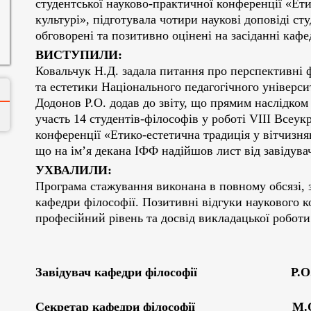
студентської науково-практичної конференції «Ети
культурі», підготувала чотири наукові доповіді сту
обговорені та позитивно оцінені на засіданні кафе
ВИСТУПИЛИ:
Ковальчук Н.Д. задала питання про перспективні 
та естетики Національного педагогічного універси
Додонов Р.О. додав до звіту, що прямим наслідком
участь 14 студентів-філософів у роботі VIIІ Всеук
конференції «Етико-естетична традиція у вітчизнян
що на ім’я декана ІФФ надійшов лист від завідува
УХВАЛИЛИ:
Програма стажування виконана в повному обсязі, з
кафедри філософії. Позитивні відгуки наукового к
професійний рівень та досвід викладацької роботи
Завідувач кафедри філософії Р.О. 
Секретар кафедри філософії М.О.