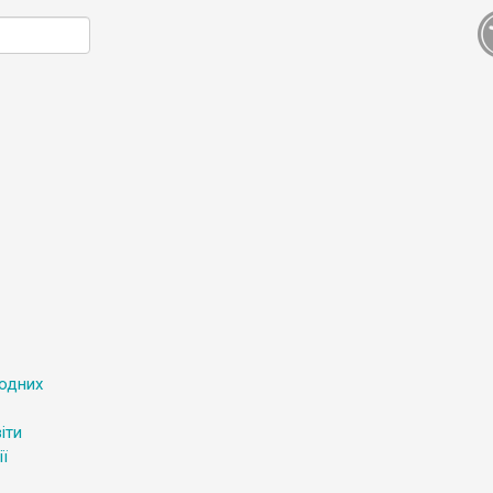
родних
іти
ї